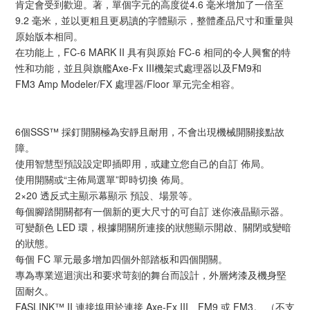
肯定會受到歡迎。著，單個字元的高度從4.6 毫米增加了一倍至
9.2 毫米，並以更粗且更易讀的字體顯示，整體產品尺寸和重量與
原始版本相同。
在功能上，FC-6 MARK II 具有與原始 FC-6 相同的令人興奮的特
性和功能，並且與旗艦Axe-Fx III機架式處理器以及FM9和
FM3 Amp Modeler/FX 處理器/Floor 單元完全相容。
6個SSS™ 採釘開關極為安靜且耐用，不會出現機械開關接點故
障。
使用智慧型預設設定即插即用，或建立您自己的自訂 佈局。
使用開關或“主佈局選單”即時切換 佈局。
2×20 透反式主顯示幕顯示 預設、場景等。
每個腳踏開關都有一個新的更大尺寸的可自訂 迷你液晶顯示器。
可變顏色 LED 環，根據開關所連接的狀態顯示開啟、關閉或變暗
的狀態。
每個 FC 單元最多增加四個外部踏板和四個開關。
專為專業巡迴演出和要求苛刻的舞台而設計，外層烤漆及機身堅
固耐久。
FASLINK™ II 連接埠用於連接 Axe-Fx III、FM9 或 FM3。 （不支