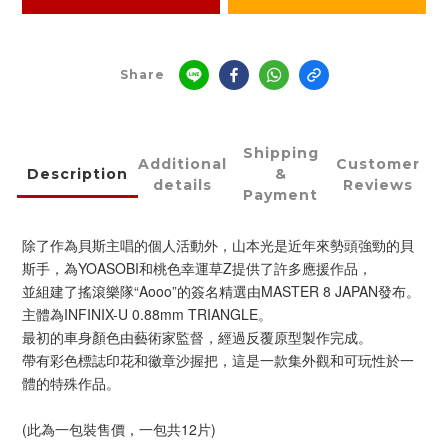
Share
Shipping
Additional
Customer
Description
&
details
Reviews
Payment
除了作為貝斯主唱的個人活動外，山本光是近年來勢頭強勁的貝
斯手，為YOASOBI和桃色幸運草Z提供了許多應援作品，
並組建了搖滾樂隊“Aooo”的簽名精選由MASTER 8 JAPAN發布。
主體為INFINIX-U 0.88mm TRIANGLE。
最初的車身顏色由藝術家監督，經過反覆原型製作完成。
帶有彩色標誌印花和徽章沙握把，這是一款集外觀和可玩性於一
體的特殊作品。
(此為一包裝售價，一包共12片)