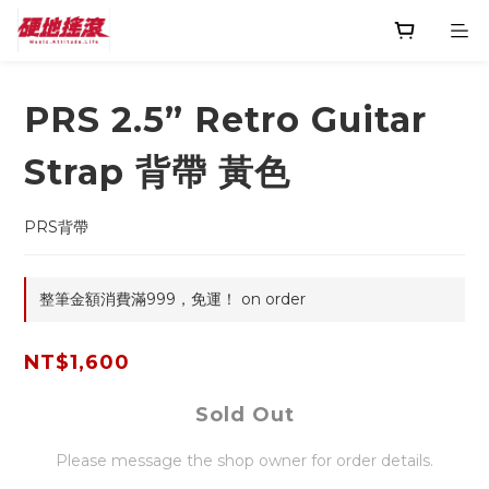
PRS 2.5” Retro Guitar
Strap 背帶 黃色
PRS背帶
整筆金額消費滿999，免運！ on order
NT$1,600
Sold Out
Please message the shop owner for order details.