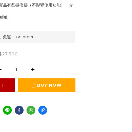
實品有些微痕跡（不影響使用功能），介
謝謝。
運！ on order
$27,500
RT
BUY NOW