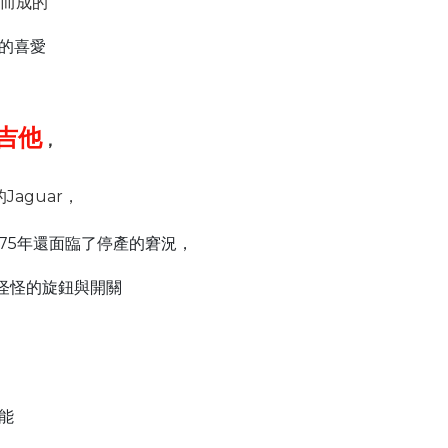
設計而成的
的喜愛
吉他
，
aguar，
75年還面臨了停產的窘況，
怪怪的旋鈕與開關
能