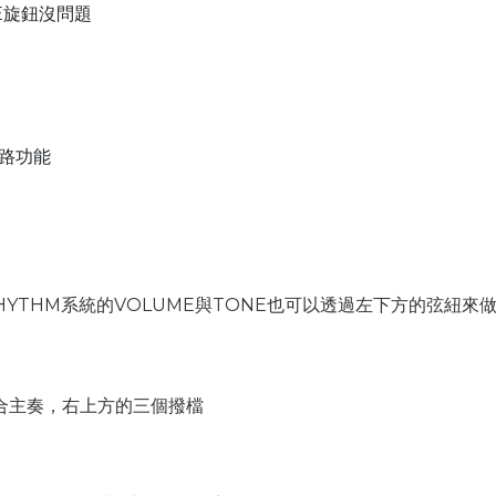
E旋鈕沒問題
路功能
YTHM系統的VOLUME與TONE也可以透過左下方的弦紐來
合主奏，右上方的三個撥檔