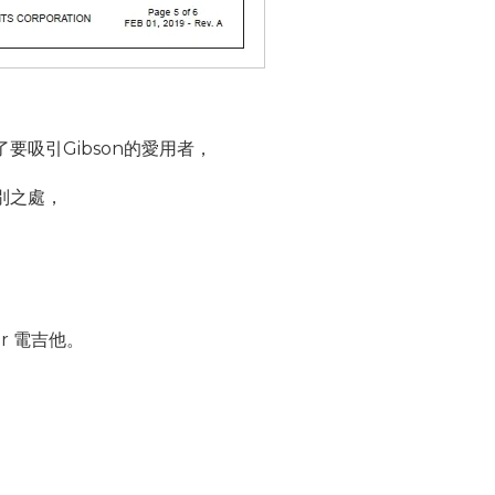
為了要吸引Gibson的愛用者，
別之處，
ar 電吉他。