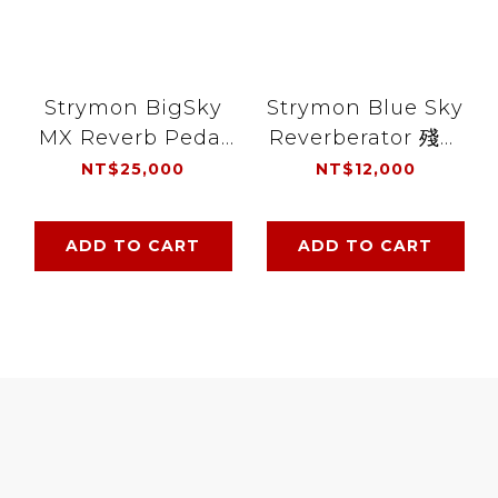
Strymon BigSky
Strymon Blue Sky
MX Reverb Pedal
Reverberator 殘響
數位 殘響 效果器
效果器
NT$25,000
NT$12,000
ADD TO CART
ADD TO CART